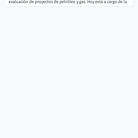
evaluación de proyectos de petróleo y gas. Hoy está a cargo de la
dirección ejecutiva de NGV Global, la principal organización
mundial de gas natural vehicular, que agrupa a cámaras
internacionales, incluida la Cámara Argentina del GNC; nos brindó
la siguiente entrevista: ¿Cómo c