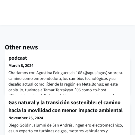
Other news
podcast
March 8, 2024
Charlamos con Agustina Fainguersch ´08 (@agusfagus) sobre su
camino como emprendedora, los cambios tecnológicos y su
desafío actual como líder de la región en Meta.Bonus: en este
capitulo, tuvimos a Tamar Terzakyan ´06.como co-host
(@tami_terzakyan)¡Cada vez falta menos para poder escucharnos
en Spotify!🎧 Escuchá historias de alumnos que se proyectaron y
Gas natural y la transición sostenible: el camino
lograron objetivos soñados con esfuerzo y
hacia la movilidad con menor impacto ambiental
November 25, 2024
Diego Goldin, alumni de San Andrés, ingeniero electromecánico,
es un experto en turbinas de gas, motores vehiculares y